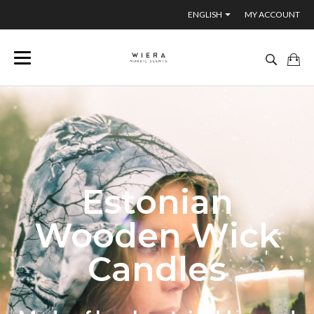
ENGLISH
MY ACCOUNT
Estonian
Wooden Wick
Candles