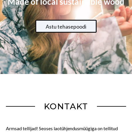
Made of local sustainable wood
Astu tehasepoodi
KONTAKT
Armsad tellijad! Seoses laotühjendusmüügiga on tellitud