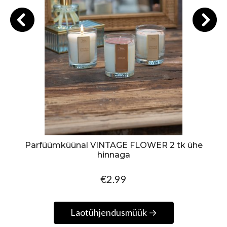
Parfüümküünal VINTAGE FLOWER 2 tk ühe
hinnaga
€2.99
Laotühjendusmüük →