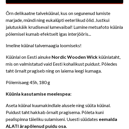
Õrn delikaatne talveküünal, kus on segunenud lumiste
marjade, mündi ning eukalüpti eeterlikud õlid. Justkui
jalutuskäik krudiseval lumevaibal! Lumine metsafoto küünla
põlemisel kumab efektselt igas interjööris...
Imeline küünal talvemaagia loomiseks!
Küünlal on Eesti ainuke
Nordic Wooden Wick
küünlataht,
mis on valmistatud vaid Eesti kohalikust puidust. Põledes
taht õrnalt pragiseb ning on laiema leegi kumaga.
Põlemisaeg 45h, 180 g
Küünla kasutamise meelespea:
Aseta küünal kuumakindlale alusele ning süüta küünal.
Puidust taht hakkab õrnalt pragisema. Põleta kuni
pealispinna täieliku sulamiseni. Uuesti süüdates
eemalda
ALATI ärapõlenud puidu osa.