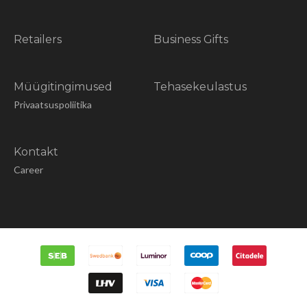
Retailers
Business Gifts
Müügitingimused
Tehasekeulastus
Privaatsuspoliitika
Kontakt
Career