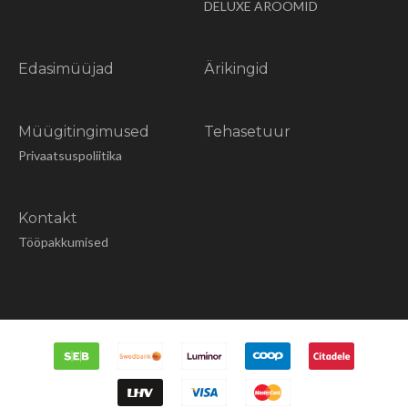
DELUXE AROOMID
Edasimüüjad
Ärikingid
Müügitingimused
Tehasetuur
Privaatsuspoliitika
Kontakt
Tööpakkumised