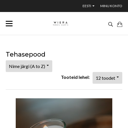
EESTI
MINU KONTO
Tehasepood
Tooteid lehel: