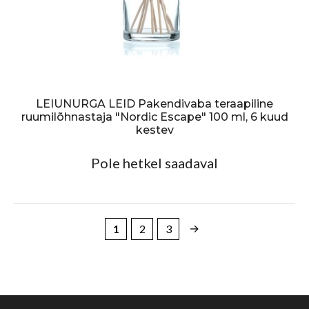
LEIUNURGA LEID Pakendivaba teraapiline
ruumilõhnastaja "Nordic Escape" 100 ml, 6 kuud
kestev
Pole hetkel saadaval
→
1
2
3