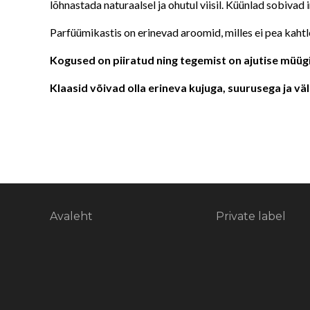
lõhnastada naturaalsel ja ohutul viisil. Küünlad sobivad 
Parfüümikastis on erinevad aroomid, milles ei pea kahtle
Kogused on piiratud ning tegemist on ajutise müüg
Klaasid võivad olla erineva kujuga, suurusega ja v
Avaleht
Private label