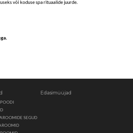
tuseks või koduse spa rituaalide juurde.
ega.
id
Edasimüüjad
EPOODI
ID
 AROOMIDE SEGUD
E AROOMID
 AROOMID