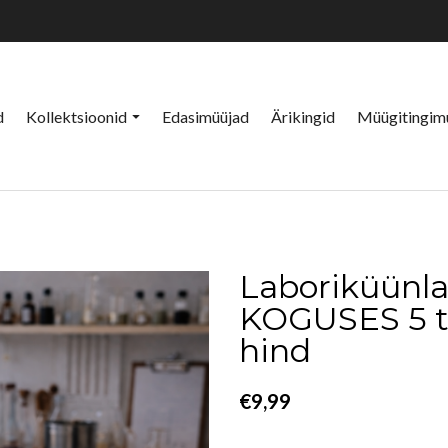
d
Kollektsioonid
Edasimüüjad
Ärikingid
Müügitingim
Laboriküünl
KOGUSES 5 tük
hind
€9,99