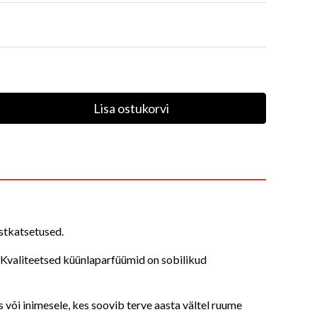
Lisa ostukorvi
estkatsetused.
 Kvaliteetsed küünlaparfüümid on sobilikud
 või inimesele, kes soovib terve aasta vältel ruume