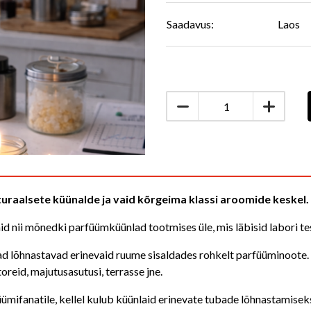
Saadavus:
Laos
turaalsete küünalde ja vaid kõrgeima klassi aroomide keskel.
id nii mõnedki parfüümküünlad tootmises üle, mis läbisid labori t
d lõhnastavad erinevaid ruume sisaldades rohkelt parfüüminoote.
eid, majutusasutusi, terrasse jne.
mifanatile, kellel kulub küünlaid erinevate tubade lõhnastamiseks