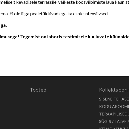
imeliselt kevadisele terrassile, väikeste koosviibimiste laua kaunis
ma. Ei ole liiga pealetükkivad ega ka ei ole intensiivsed.
iga.
älimusega! Tegemist on laboris testimisele kuuluvate küünald
Tooted
Kollektsioon
SISENE TEHAS
KODU AROOM
TERAAPILISED
SÜGIS / TALV
KEVAD / SUVI