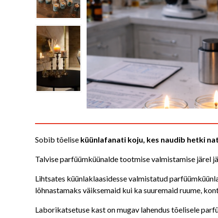
Sobib tõelise
küünlafanati koju, kes naudib hetki na
Talvise parfüümküünalde tootmise valmistamise järel jä
Lihtsates küünlaklaasidesse valmistatud parfüümküünla
lõhnastamaks väiksemaid kui ka suuremaid ruume, kontor
Laborikatsetuse kast on mugav lahendus tõelisele parfüü