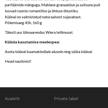
parfüümide mänguga. Mahlane granaatõun ja suitsune puit
loovad ruumis romantilise ja õhtuse õhustiku.
Küünal on valmistatud naturaalsest sojavahast.
Põlemisaeg 45h, 160 g
Täiesti uus lõhnaarendus Wiera tellimusel.
Küünla kasutamise meelespea:
Aseta küünal kuumakindlale alusele ning süüta küünal.
Head nautimist!
Avaleht
Private label