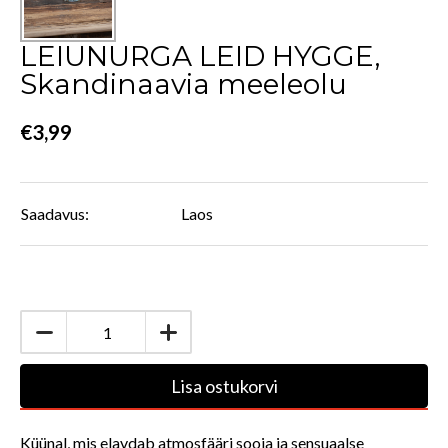
LEIUNURGA LEID HYGGE,
Skandinaavia meeleolu
€3,99
Saadavus:
Laos
Lisa ostukorvi
Küünal, mis elavdab atmosfääri sooja ja sensuaalse