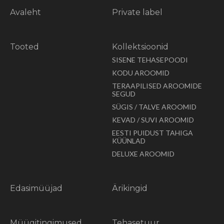
Avaleht
Private label
Tooted
Kollektsioonid
SISENE TEHASEPOODI
KODU AROOMID
TERAAPILISED AROOMIDE
SEGUD
SÜGIS / TALVE AROOMID
KEVAD / SUVI AROOMID
EESTI PUIDUST TAHIGA
KÜÜNLAD
DELUXE AROOMID
Edasimüüjad
Ärikingid
Müügitingimused
Tehasetuur