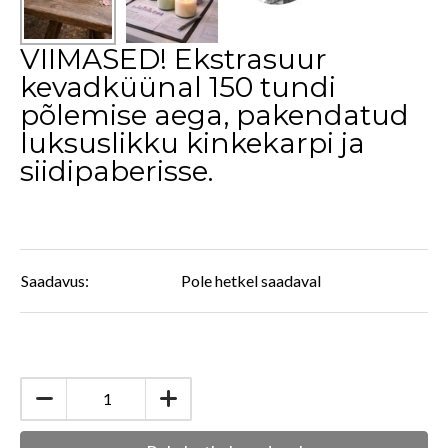
VIIMASED! Ekstrasuur
kevadküünal 150 tundi
põlemise aega, pakendatud
luksuslikku kinkekarpi ja
siidipaberisse.
Saadavus:
Pole hetkel saadaval