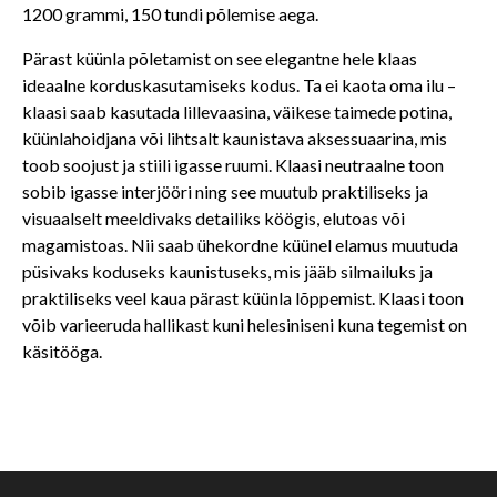
1200 grammi, 150 tundi põlemise aega.
Pärast küünla põletamist on see elegantne hele klaas
ideaalne korduskasutamiseks kodus. Ta ei kaota oma ilu –
klaasi saab kasutada lillevaasina, väikese taimede potina,
küünlahoidjana või lihtsalt kaunistava aksessuaarina, mis
toob soojust ja stiili igasse ruumi. Klaasi neutraalne toon
sobib igasse interjööri ning see muutub praktiliseks ja
visuaalselt meeldivaks detailiks köögis, elutoas või
magamistoas. Nii saab ühekordne küünel elamus muutuda
püsivaks koduseks kaunistuseks, mis jääb silmailuks ja
praktiliseks veel kaua pärast küünla lõppemist. Klaasi toon
võib varieeruda hallikast kuni helesiniseni kuna tegemist on
käsitööga.