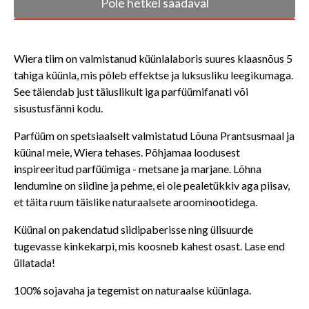
Pole hetkel saadaval
Wiera tiim on valmistanud küünlalaboris suures klaasnõus 5
tahiga küünla, mis põleb effektse ja luksusliku leegikumaga.
See täiendab just täiuslikult iga parfüümifanati või
sisustusfänni kodu.
Parfüüm on spetsiaalselt valmistatud Lõuna Prantsusmaal ja
küünal meie, Wiera tehases. Põhjamaa loodusest
inspireeritud parfüümiga - metsane ja marjane. Lõhna
lendumine on siidine ja pehme, ei ole pealetükkiv aga piisav,
et täita ruum täislike naturaalsete aroominootidega.
Küünal on pakendatud siidipaberisse ning ülisuurde
tugevasse kinkekarpi, mis koosneb kahest osast. Lase end
üllatada!
100% sojavaha ja tegemist on naturaalse küünlaga.